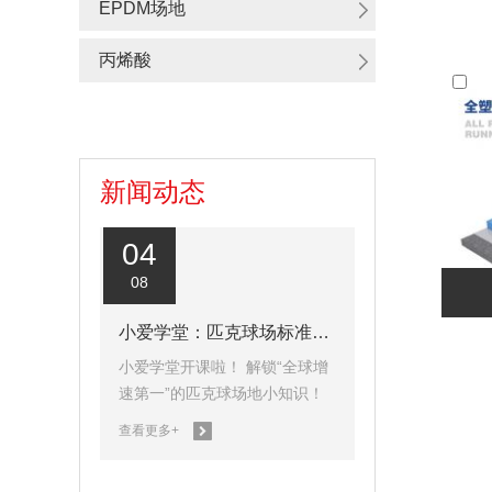
EPDM场地
丙烯酸
新闻动态
04
08
小爱学堂：匹克球场标准尺寸、功能线
小爱学堂开课啦！ 解锁“全球增
速第一”的匹克球场地小知识！
查看更多+