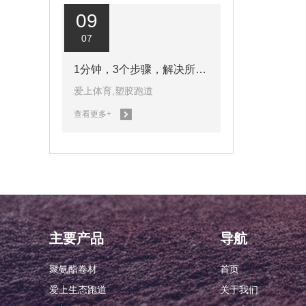
09
07
1分钟，3个步骤，解决所有塑胶跑道长度计算问题
爱上体育,塑胶跑道
查看更多+
主要产品
导航
聚氨酯卷材
首页
爱上生态跑道
关于我们