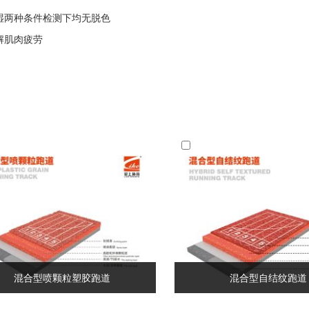
湿两种条件检测下均无脱色
解肌肉疲劳
混合型喷颗粒塑胶跑道
混合型自结纹跑道