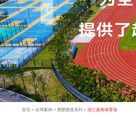
首页
>
全球案例
>
塑胶跑道系列
>
浙江嘉善体育场